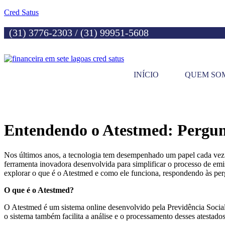
Cred Satus
(31) 3776-2303 / (31) 99951-5608
INÍCIO
QUEM SO
Entendendo o Atestmed: Pergunt
Nos últimos anos, a tecnologia tem desempenhado um papel cada vez m
ferramenta inovadora desenvolvida para simplificar o processo de emis
explorar o que é o Atestmed e como ele funciona, respondendo às per
O que é o Atestmed?
O Atestmed é um sistema online desenvolvido pela Previdência Social 
o sistema também facilita a análise e o processamento desses atestad