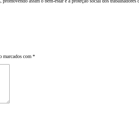
os, promovendo assim o bem-estar e a proteção social dos trabalhadores 
ão marcados com
*