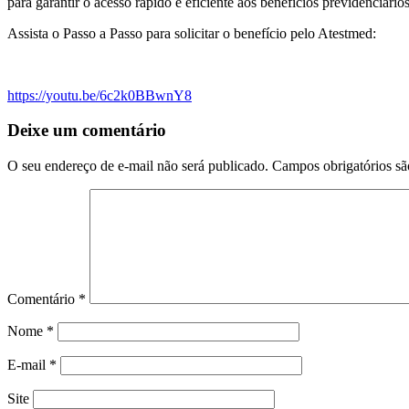
para garantir o acesso rápido e eficiente aos benefícios previdenciári
Assista o Passo a Passo para solicitar o benefício pelo Atestmed:
https://youtu.be/6c2k0BBwnY8
Deixe um comentário
O seu endereço de e-mail não será publicado.
Campos obrigatórios s
Comentário
*
Nome
*
E-mail
*
Site